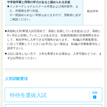
中学校卒業と同等の学力があると認められる生徒
インターナショナルスクール卒業および海外留学。ま
た、外国籍を持つ生徒。
相当学年
※一部認められない学校もありますので、受験前に必ず
ご相談ください。
高校転入学(希望入試日現在で、高校に在籍している生徒)および、高校に
6ヶ月以上在籍していたことがある方は、在籍(前籍)校の在籍期間を生か
して、相当学年に入学できる可能性があります。「転/編入学募集要項」
に沿って受験してください(お手元にない場合は、転/編入学募集要項をご
請求下さい)。
上記に該当しない方で、入学を希望される場合は、入学可能かどうか、ま
ずはお問合せください。
入学試験要項
特待生選抜入試