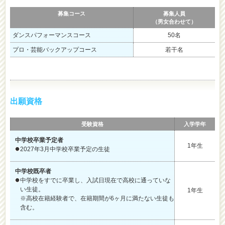
募集コース
募集人員
（男女合わせて）
ダンスパフォーマンスコース
50名
プロ・芸能バックアップコース
若干名
出願資格
受験資格
入学学年
中学校卒業予定者
1年生
2027年3月中学校卒業予定の生徒
中学校既卒者
中学校をすでに卒業し、入試日現在で高校に通っていな
い生徒。
1年生
※高校在籍経験者で、在籍期間が6ヶ月に満たない生徒も
含む。